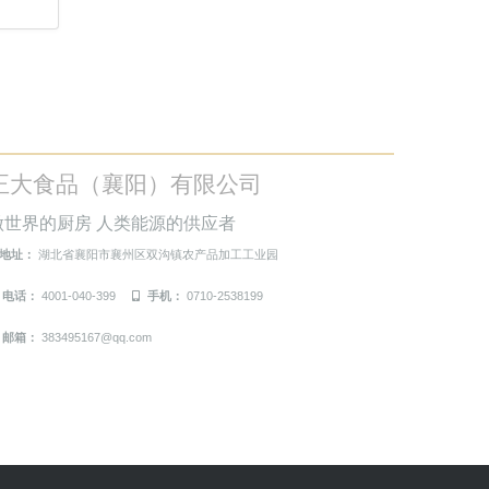
正大食品（襄阳）有限公司
做世界的厨房 人类能源的供应者
地址：
湖北省襄阳市襄州区双沟镇农产品加工工业园
电话：
4001-040-399
手机：
0710-2538199
邮箱：
383495167@qq.com