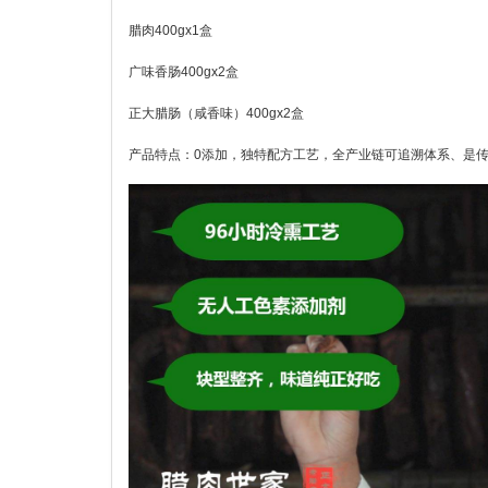
腊肉400gx1盒
广味香肠400gx2盒
正大腊肠（咸香味）400gx2盒
产品特点：0添加，独特配方工艺，全产业链可追溯体系、是