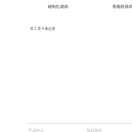
秘制红烧肉
香糯粉蒸
共 1 页 4 条记录
产品中心
知识资讯