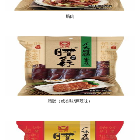
腊肉
腊肠（咸香味/麻辣味）