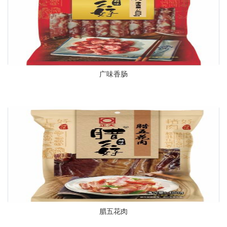
广味香肠
腊五花肉