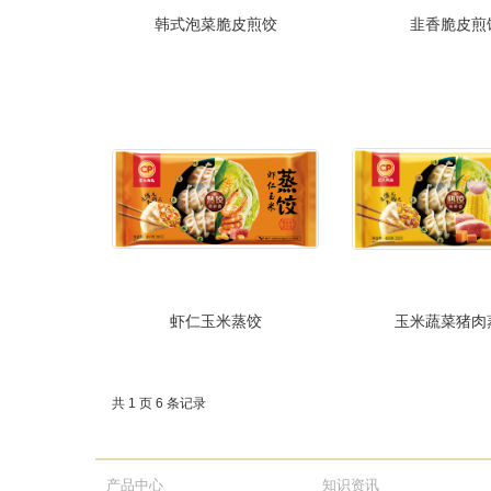
韩式泡菜脆皮煎饺
韭香脆皮煎
虾仁玉米蒸饺
玉米蔬菜猪肉
共 1 页 6 条记录
产品中心
知识资讯