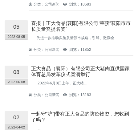
分类：公司新闻
浏览：10683
喜报｜正大食品(襄阳)有限公司 荣获“襄阳市市
05
长质量奖提名奖”
2022-08-05
为进一步推动实施质量强市战略，引导、激励全...
分类：公司新闻
浏览：11852
正大食品（襄阳）有限公司正大猪肉直供国家
08
体育总局发车仪式圆满举行
2022-06-08
2022年6月8日上午，正大猪...
分类：公司新闻
浏览：13183
一起守“沪”|带有正大食品的防疫物资，您收到
02
了吗？
2022-04-02
...