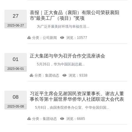
喜报｜正大食品（襄阳）有限公司荣获襄阳
27
市“最美工厂（项目）”奖项
2023-06-27
为广泛开展美好环境与幸福生活...
分类：公司新闻
浏览：10577
正大集团与华为召开合作交流座谈会
01
5月26日，华为中国区副总裁...
2023-06-01
分类：集团动态
浏览：9338
习近平主席会见谢国民资深董事长、谢吉人董
08
事长等第十届世界华侨华人社团联谊大会代表
2023-05-08
5月8日，由国务院侨务办公室、中华全国归国...
分类：集团动态
浏览：6685