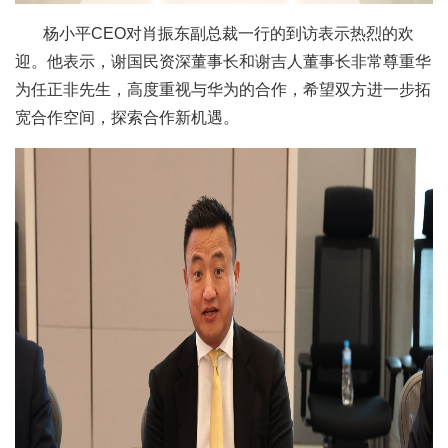
杨小平CEO对肖振东副总裁一行的到访表示热烈的欢
迎。他表示，谢国民资深董事长和谢吉人董事长非常尊重华
为任正非先生，高度重视与华为的合作，希望双方进一步拓
宽合作空间，探索合作新机遇。