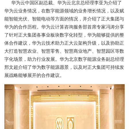
华为云中国区副总裁、华为云北京总经理李亚为介绍了
华为云业务情况，在数字能源领域的业务增长情况，以及赋
能智能光伏、智能电动等方面的情况，并介绍了正大集团与
华为的合作历程。华为云计算咨询服务部首席专家冯涛分享
了针对正大集团各事业板块数字化转型，华为能够提供的整
体合作建议，华为云技术助力正大云架构升级，以及协助正
大打造智慧农业、智慧零售、智慧商业地产、智慧园区等数
字化场景，助力行业发展。华为北京数字能源业务副总经理
邢文超介绍了华为数字能源愿景，以及对正大集团可持续发
展战略能够展开的合作建议。