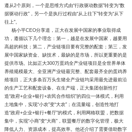
遵从2个原则，一个是思维方式由“行政驱动数据”转变为“数
据驱动行政”，另一个是执行过程由“从上往下”转变为“从下
往上”。
杨小平CEO分享道，正大在发展中国家的事业取得成
功，遵循以下几个理念：第一，越是在发展中国家，越要用
高超的科技；第二，产业链项目要有完整的配套；第三，发
展中国家缺资金、缺技术，最缺的是市场，所以更重要的是
提供市场。比如正大300万蛋鸡全产业链项目是全世界单体
养殖规模最大、全亚洲产业链最完整、配套最齐全的蛋鸡养
殖项目，正大多条百万头生猪全产业链均采用最先进最前沿
的生产工艺和配套设备。在生产端，正大集团创新性打
造“政府+企业+银行+农民合作组织”的四位一体模式，利用
土地集中，实现“小农”变“大农”；在流量端，创造性地打
造“政府+企业+银行+餐厅”的模式，利用网格联盟，把数据
集中，实现“小商”变“大商”，联盟餐厅的数字化管理，极大
降低人力、资源成本，提高效率。他还介绍了需要借助数字