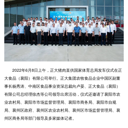
2022年6月8日上午，正大猪肉直供国家体育总局发车仪式在正
大食品（襄阳）有限公司举行。正大集团农牧食品企业中国区副董
事长杨秀涛、中南区食品事业资深总裁向卢晏、正大食品（襄阳）
有限公司总经理徐杰等公司领导出席活动，仪式还邀请了襄阳市农
业农村局、襄阳市市场监督管理局、襄阳市商务局、襄阳市自规
局、襄州区政府、襄州区农业农村局、襄州区市场监督管理局、襄
州区商务局等部门领导及多家媒体记者。