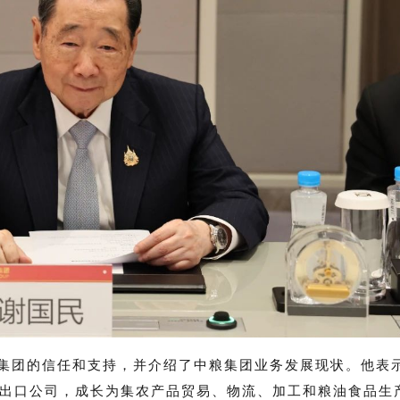
团的信任和支持，并介绍了中粮集团业务发展现状。他表
进出口公司，成长为集农产品贸易、物流、加工和粮油食品生