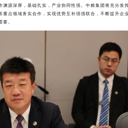
作渊源深厚，基础扎实，产业协同性强。中粮集团将充分发
等重点领域务实合作，实现优势互补强强联合，不断提升企
需要。