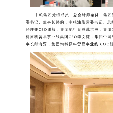
中粮集团党组成员、总会计师粟健，集团董
委书记、董事长孙豹，中粮油脂党委书记、总
经理兼CEO谢毅，集团执行副总裁洪波，集
料原料贸易事业线集团CEO李文谦，集团中
事长郎海粟，集团饲料原料贸易事业线 COO