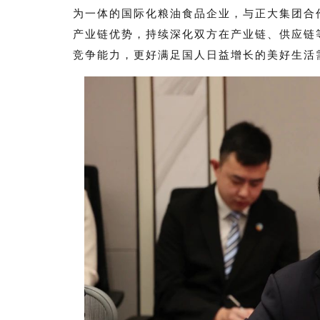
为一体的国际化粮油食品企业，与正大集团合
产业链优势，持续深化双方在产业链、供应链
竞争能力，更好满足国人日益增长的美好生活