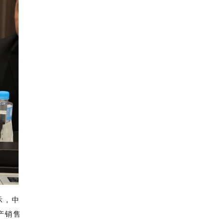
示，中
产销售