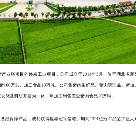
产业链项目的终端工业项目，公司成立于2014年3月，位于湖北省襄
生猪100万头、加工食品10万吨。公司集猪肉生鲜品、猪肉调理品、猪血
仓储及科研开发为一体，年加工销售安全猪肉食品10万吨。
员备战保障产品，成功获得世界冠军信赖。期间1391位冠军品鉴了正大