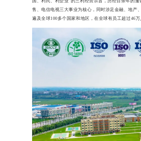
国、利民、利企业”的三利经营宗旨，历经百余年的蓬
售、电信电视三大事业为核心，同时涉足金融、地产、
遍及全球100多个国家和地区，在全球有员工超过46万人